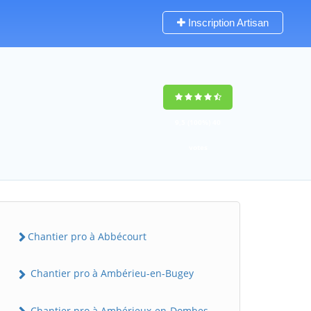
Inscription Artisan
9,5
(100%)
40
votes
Chantier pro à Abbécourt
Chantier pro à Ambérieu-en-Bugey
Chantier pro à Ambérieux-en-Dombes