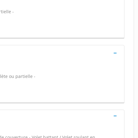
ielle -
ète ou partielle -
e couverture - Volet battant / Volet roulant en