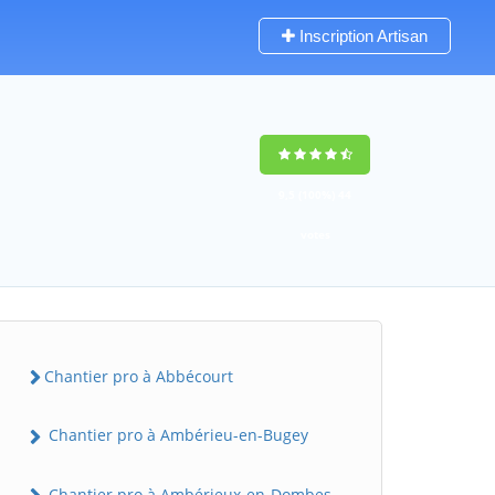
Inscription Artisan
9,5
(100%)
44
votes
Chantier pro à Abbécourt
Chantier pro à Ambérieu-en-Bugey
Chantier pro à Ambérieux-en-Dombes