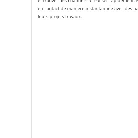
et trouver des chantiers à réaliser rapidement. 
en contact de manière instantannée avec des par
leurs projets travaux.