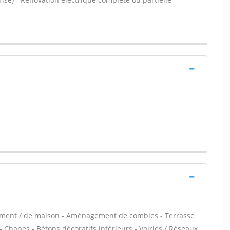
tement / de maison - Aménagement de combles - Terrasse
 Chapes - Bétons décoratifs intérieurs - Voiries / Réseaux