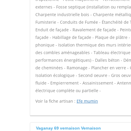
externes - Fosse septique (installation ou rempl
Charpente industrielle bois - Charpente métalliq
Fumisterie - Conduits de Fumée - Étanchéité de To
Enduit de façade - Ravalement de façade - Peintur
façade - Habillage de façade - Plaque de plâtre - F
phonique - Isolation thermique des murs intérie
des combles aménageables - Tableau électrique -
performances énergétiques) - Dalles béton - Dém
de cheminées - Ramonage - Plancher en verre - Clo
Isolation écologique - Second oeuvre - Gros oeuv
fluide - Empierrement - Assainissement - Antenne
électrique complète ou partielle -
Voir la fiche artisan :
Efe mumin
Vaganay 69 vernaison Vernaison