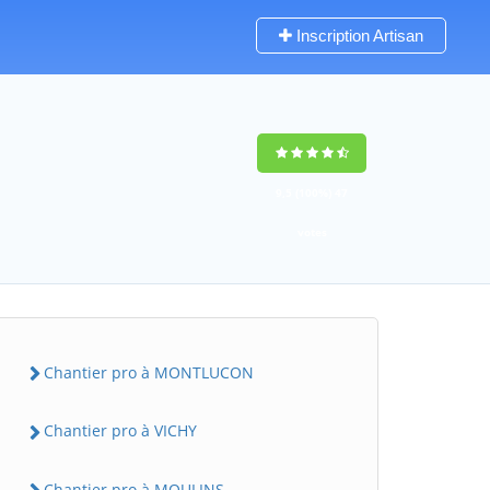
Inscription Artisan
9,5
(100%)
47
votes
Chantier pro à MONTLUCON
Chantier pro à VICHY
Chantier pro à MOULINS