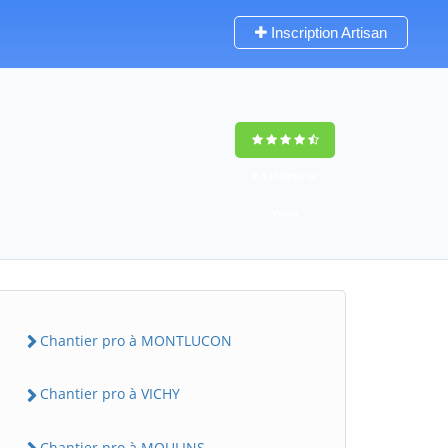
Inscription Artisan
9,5
(100%)
40
votes
Chantier pro à MONTLUCON
Chantier pro à VICHY
Chantier pro à MOULINS