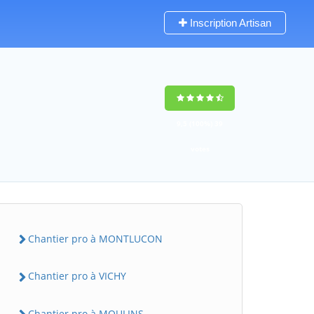
Inscription Artisan
9,5
(100%)
39
votes
Chantier pro à MONTLUCON
Chantier pro à VICHY
Chantier pro à MOULINS