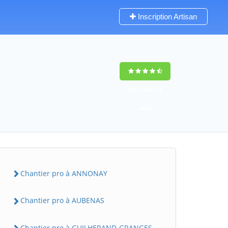
Inscription Artisan
9,5
(100%)
39
votes
Chantier pro à ANNONAY
Chantier pro à AUBENAS
Chantier pro à GUILHERAND-GRANGES