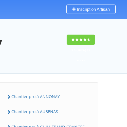
Inscription Artisan
y
9,5
(100%)
49
votes
Chantier pro à ANNONAY
Chantier pro à AUBENAS
Chantier pro à GUILHERAND-GRANGES