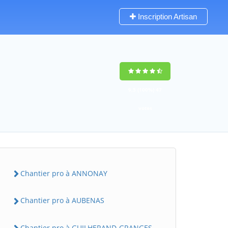
Inscription Artisan
9,5
(100%)
47
votes
Chantier pro à ANNONAY
Chantier pro à AUBENAS
Chantier pro à GUILHERAND-GRANGES