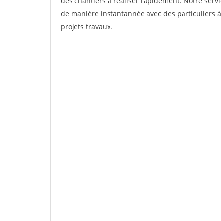
des chantiers à réaliser rapidement. Notre servi
de manière instantannée avec des particuliers à
projets travaux.