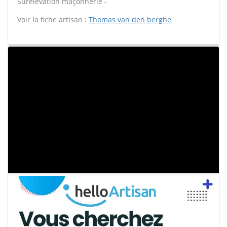
Surélévation maçonnerie -
Voir la fiche artisan :
Thomas van den berghe