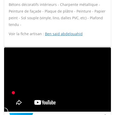
Bétons décoratifs intérieurs - Charpente métallique -
Peinture de façade - Plaque de plâtre - Peinture - Papier
peint - Sol souple (vinyle, lino, dalles PVC, etc) - Plafond
tendu -
Voir la fiche artisan :
Ben said abdelouahid