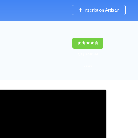
Inscription Artisan
9,5
(100%)
46
votes