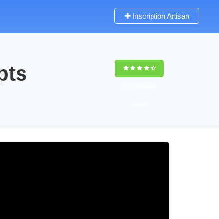
Inscription Artisan
pts
9,5
(100%)
46
votes