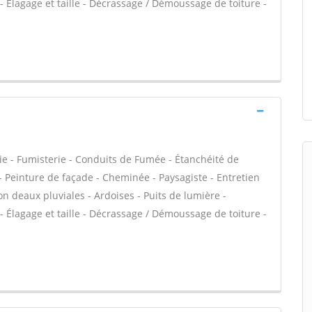
 - Élagage et taille - Décrassage / Démoussage de toiture -
ie - Fumisterie - Conduits de Fumée - Étanchéité de
C - Peinture de façade - Cheminée - Paysagiste - Entretien
 deaux pluviales - Ardoises - Puits de lumière -
 - Élagage et taille - Décrassage / Démoussage de toiture -