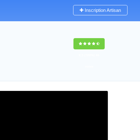
Inscription Artisan
9,5
(100%)
46
votes