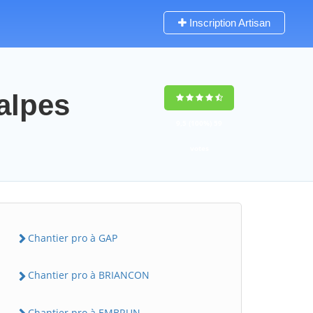
Inscription Artisan
alpes
9,5
(100%)
59
votes
Chantier pro à GAP
Chantier pro à BRIANCON
Chantier pro à EMBRUN