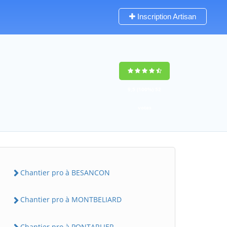
Inscription Artisan
9,5
(100%)
52
votes
Chantier pro à BESANCON
Chantier pro à MONTBELIARD
Chantier pro à PONTARLIER